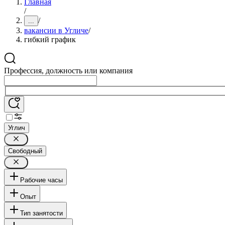
Главная
/
/
...
вакансии в Угличе
/
гибкий график
Профессия, должность или компания
Углич
Свободный
Рабочие часы
Опыт
Тип занятости