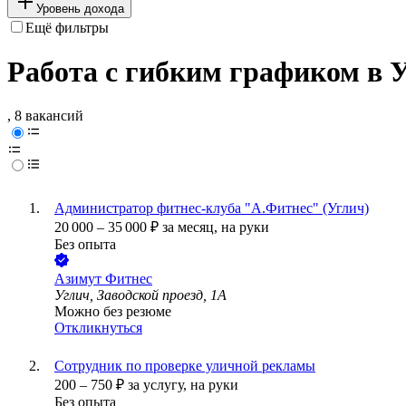
Уровень дохода
Ещё фильтры
Работа с гибким графиком в 
, 8 вакансий
Администратор фитнес-клуба "А.Фитнес" (Углич)
20 000
–
35 000
₽
за месяц,
на руки
Без опыта
Азимут Фитнес
Углич, Заводской проезд, 1А
Можно без резюме
Откликнуться
Сотрудник по проверке уличной рекламы
200
–
750
₽
за услугу,
на руки
Без опыта