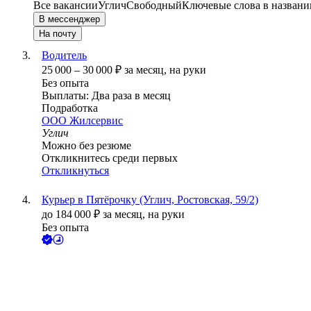
Все вакансии
Углич
Свободный
Ключевые слова в названи
В мессенджер
На почту
Водитель
25 000
–
30 000
₽
за месяц,
на руки
Без опыта
Выплаты: Два раза в месяц
Подработка
ООО
Жилсервис
Углич
Можно без резюме
Откликнитесь среди первых
Откликнуться
Курьер в Пятёрочку (Углич, Ростовская, 59/2)
до
184 000
₽
за месяц,
на руки
Без опыта