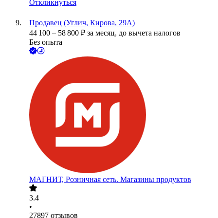
Откликнуться
Продавец (Углич, Кирова, 29А)
44 100
–
58 800
₽
за месяц,
до вычета налогов
Без опыта
МАГНИТ, Розничная сеть. Магазины продуктов
3.4
•
27897
отзывов